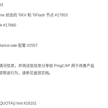
03
 状态的 TiKV 和 TiFlash 节点 #17953
k #17660
ance-rate 配置 #2557
认收集使用情况信息，并将这些信息分享给 PingCAP 用于改善产品
何禁用该行为，请参见遥测文档。
TA() hint #18101