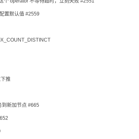
，让这个 operator 不等待超时，立刻失败 #2551
it 配置默认值 #2559
X_COUNT_DISTINCT
函数下推
务到新加节点 #665
652
9